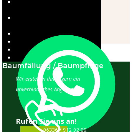
Landschaftspflege /
Mulchen
Baumpflege und
Baumpflanzung
Wurzelfräsen
Zäune & Zaunbau
Stellenangebot
Kontakt
Baumfällung / Baumpflege
Wir erstellen Ihnen gern ein
unverbindliches Angebot!
Rufen Sie​​ uns an!
06336 / 912 92 00