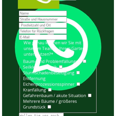
Wie genau können wir Sie mit
unserem Team in Ihrem Garten
unterstützen?
*
Baum- und Problemfällungen
Seilklettertechnik
Sturmschadenbeseitigung
Entfernung
Eichenprozessionsspinner
Kranfällung
Gefahrenbaum / akute Situation
Mehrere Bäume / größeres
Grundstück